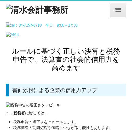
ＨＯＭＥ
選ばれる理由
ルールに基づく正しい決算と税務
事務所紹介
申告で、決算書の社会的信用力を
業務案内
高めます
事務所通信
ブログ
書面添付による企業の信用力アップ
求人情報
１．税務署に対しては…
税務申告の適正さをアピールします。
税務調査の期間短縮や省略につながる可能性もあります。