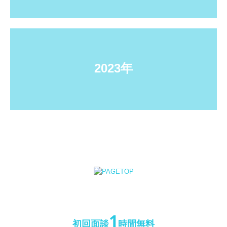
2023年

1
初回面談
時間無料