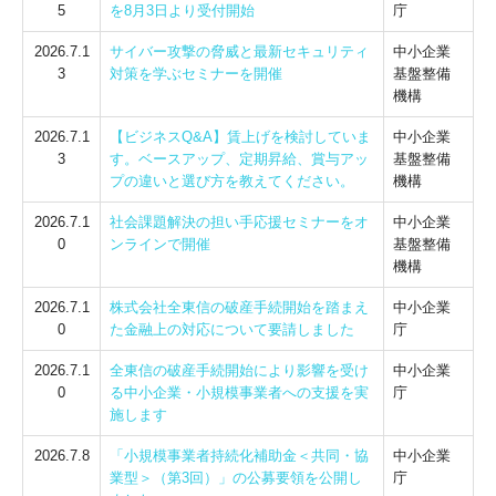
5
を8月3日より受付開始
庁
2026.7.1
サイバー攻撃の脅威と最新セキュリティ
中小企業
3
対策を学ぶセミナーを開催
基盤整備
機構
2026.7.1
【ビジネスQ&A】賃上げを検討していま
中小企業
3
す。ベースアップ、定期昇給、賞与アッ
基盤整備
プの違いと選び方を教えてください。
機構
2026.7.1
社会課題解決の担い手応援セミナーをオ
中小企業
0
ンラインで開催
基盤整備
機構
2026.7.1
株式会社全東信の破産手続開始を踏まえ
中小企業
0
た金融上の対応について要請しました
庁
2026.7.1
全東信の破産手続開始により影響を受け
中小企業
0
る中小企業・小規模事業者への支援を実
庁
施します
2026.7.8
「小規模事業者持続化補助金＜共同・協
中小企業
業型＞（第3回）」の公募要領を公開し
庁