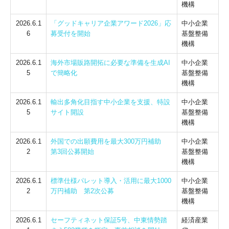
機構
2026.6.1
「グッドキャリア企業アワード2026」応
中小企業
6
募受付を開始
基盤整備
機構
2026.6.1
海外市場販路開拓に必要な準備を生成AI
中小企業
5
で簡略化
基盤整備
機構
2026.6.1
輸出多角化目指す中小企業を支援、特設
中小企業
5
サイト開設
基盤整備
機構
2026.6.1
外国での出願費用を最大300万円補助
中小企業
2
第3回公募開始
基盤整備
機構
2026.6.1
標準仕様パレット導入・活用に最大1000
中小企業
2
万円補助 第2次公募
基盤整備
機構
2026.6.1
セーフティネット保証5号、中東情勢踏
経済産業