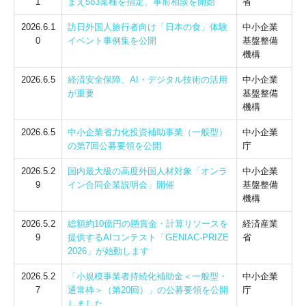
1
まえ583業種を指定、事前相談を開始
省
2026.6.1
訪日外国人旅行者向け「日本の食」体験
中小企業
0
イベント事例集を公開
基盤整備
機構
2026.6.5
経済安全保障、AI・デジタル技術の活用
中小企業
が重要
基盤整備
機構
2026.6.5
中小企業省力化投資補助事業（一般型）
中小企業
の第7回公募要領を公開
庁
2026.5.2
国内最大級の高度外国人材対象「オンラ
中小企業
9
イン合同企業説明会」開催
基盤整備
機構
2026.5.2
総額約10億円の懸賞金・計算リソースを
経済産業
9
提供するAIコンテスト「GENIAC-PRIZE
省
2026」が始動します
2026.5.2
「小規模事業者持続化補助金＜一般型・
中小企業
7
通常枠＞（第20回）」の公募要領を公開
庁
しました