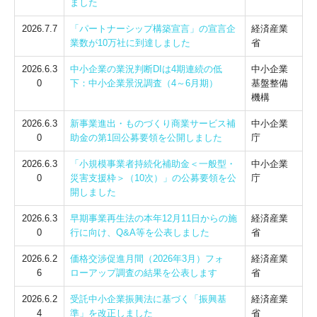
ました
2026.7.7
「パートナーシップ構築宣言」の宣言企
経済産業
業数が10万社に到達しました
省
2026.6.3
中小企業の業況判断DIは4期連続の低
中小企業
0
下：中小企業景況調査（4～6月期）
基盤整備
機構
2026.6.3
新事業進出・ものづくり商業サービス補
中小企業
0
助金の第1回公募要領を公開しました
庁
2026.6.3
「小規模事業者持続化補助金＜一般型・
中小企業
0
災害支援枠＞（10次）」の公募要領を公
庁
開しました
2026.6.3
早期事業再生法の本年12月11日からの施
経済産業
0
行に向け、Q&A等を公表しました
省
2026.6.2
価格交渉促進月間（2026年3月）フォ
経済産業
6
ローアップ調査の結果を公表します
省
2026.6.2
受託中小企業振興法に基づく「振興基
経済産業
4
準」を改正しました
省