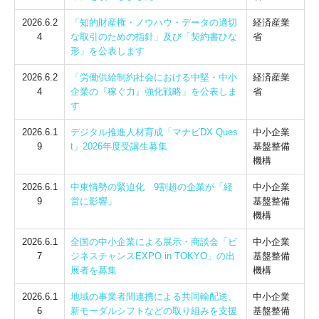
2026.6.2
「知的財産権・ノウハウ・データの適切
経済産業
4
な取引のための指針」及び「契約書ひな
省
形」を公表します
2026.6.2
「労働供給制約社会における中堅・中小
経済産業
4
企業の『稼ぐ力』強化戦略」を公表しま
省
す
2026.6.1
デジタル推進人材育成「マナビDX Ques
中小企業
9
t」2026年度受講生募集
基盤整備
機構
2026.6.1
中東情勢の緊迫化 9割超の企業が「経
中小企業
9
営に影響」
基盤整備
機構
2026.6.1
全国の中小企業による展示・商談会「ビ
中小企業
7
ジネスチャンスEXPO in TOKYO」の出
基盤整備
展者を募集
機構
2026.6.1
地域の事業者間連携による共同輸配送、
中小企業
6
新モーダルシフトなどの取り組みを支援
基盤整備