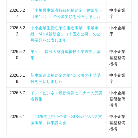
2026.5.2
「小規模事業者持続化補助金＜創業型＞
中小企業
7
（第4回）」の公募要領を公開しました
庁
2026.5.2
中小企業生産性革命推進事業「事業承
中小企業
2
継・M＆A補助金」（十五次公募）の公
庁
募要領を公表します
2026.5.2
第5回「建設人材育成優良企業表彰」募
中小企業
0
集
基盤整備
機構
2026.5.1
新事業進出補助金の第4回公募の申請受
中小企業
9
付を開始しました
庁
2026.5.7
インドビジネス最新情報セミナーの受講
中小企業
者募集
基盤整備
機構
2026.5.1
「2026年度中小企業・SDGsビジネス支
中小企業
援事業」募集説明会
基盤整備
機構