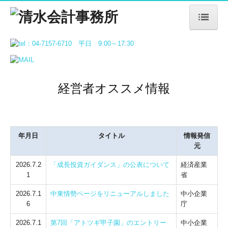
ＨＯＭＥ
選ばれる理由
経営者オススメ情報
事務所紹介
業務案内
事務所通信
年月日
タイトル
情報発信
元
ブログ
2026.7.2
「成長投資ガイダンス」の公表について
経済産業
1
省
求人情報
2026.7.1
中東情勢ページをリニューアルしました
中小企業
6
庁
2026.7.1
第7回「アトツギ甲子園」のエントリー
中小企業